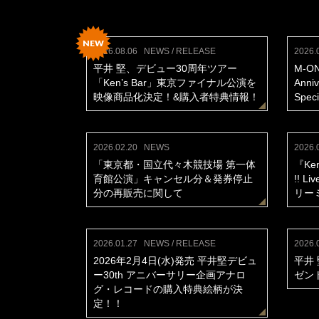
NEW
2026.08.06
NEWS / RELEASE
2026.
平井 堅、デビュー30周年ツアー
M-ON
「Ken’s Bar」東京ファイナル公演を
Anniv
映像商品化決定！&購入者特典情報！
Spec
2026.02.20
NEWS
2026.
「東京都・国立代々木競技場 第一体
『Ken 
育館公演」キャンセル分＆発券停止
!! L
分の再販売に関して
リー
2026.01.27
NEWS / RELEASE
2026.
2026年2月4日(水)発売 平井堅デビュ
平井 
ー30th アニバーサリー企画アナロ
ゼン
グ・レコードの購入特典絵柄が決
定！！