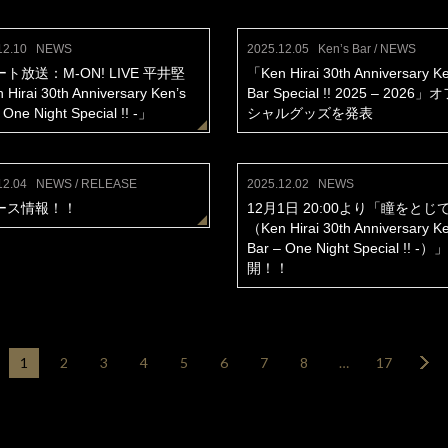
12.10
NEWS
2025.12.05
Ken’s Bar / NEWS
ト放送：M-ON! LIVE 平井堅
「Ken Hirai 30th Anniversary Ke
Hirai 30th Anniversary Ken’s
Bar Special !! 2025 – 2026
 One Night Special !! -」
シャルグッズを発表
12.04
NEWS / RELEASE
2025.12.02
NEWS
ース情報！！
12月1日 20:00より「瞳をとじ
（Ken Hirai 30th Anniversary Ke
Bar – One Night Special !! -
開！！
1
2
3
4
5
6
7
8
…
17