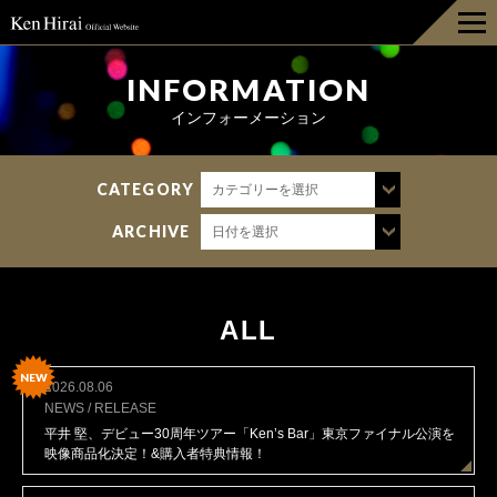
HOME
INFORMATION
インフォーメーション
INFORMATION
CATEGORY
カテゴリーを選択
DISCOGRAPHY
ARCHIVE
日付を選択
LIVE
BIOGRAPHY
ALL
GOODS
NEW
2026.08.06
NEWS / RELEASE
平井 堅、デビュー30周年ツアー「Ken’s Bar」東京ファイナル公演を
FAN CLUB
映像商品化決定！&購入者特典情報！