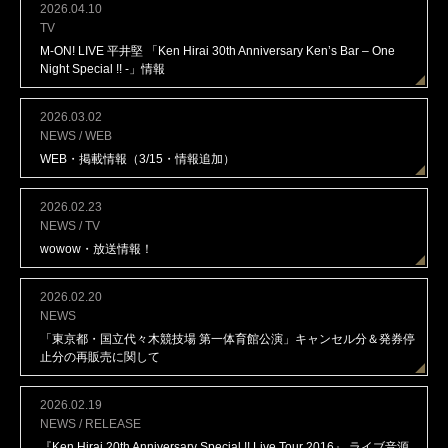
MAIL MAGAZINE
2026.04.10
TV
M-ON! LIVE 平井堅 「Ken Hirai 30th Anniversary Ken’s Bar – One
CONTACT
Night Special !! -」情報
2026.03.02
NEWS / WEB
WEB・掲載情報（3/15・情報追加）
2026.02.23
NEWS / TV
wowow・放送情報！
2026.02.20
NEWS
「東京都・国立代々木競技場 第一体育館公演」キャンセル分＆発券停
止分の再販売に関して
2026.02.19
NEWS / RELEASE
『Ken Hirai 20th Anniversary Special !! Live Tour 2016』 ライブ音源