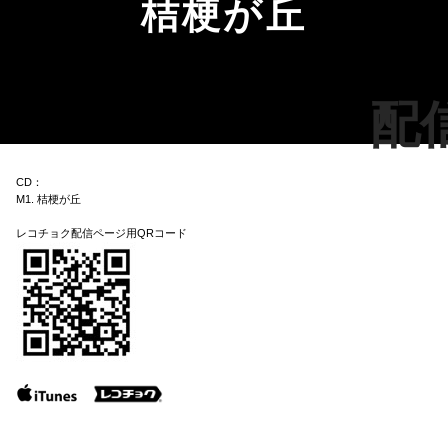
桔梗が丘
配
CD：
M1. 桔梗が丘
レコチョク配信ページ用QRコード