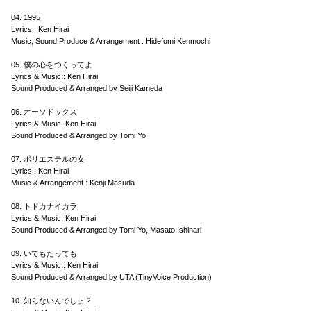
04. 1995
Lyrics : Ken Hirai
Music, Sound Produce & Arrangement : Hidefumi Kenmochi
05. 僕の心をつくってよ
Lyrics & Music : Ken Hirai
Sound Produced & Arranged by Seiji Kameda
06. オーソドックス
Lyrics & Music: Ken Hirai
Sound Produced & Arranged by Tomi Yo
07. ポリエステルの女
Lyrics : Ken Hirai
Music & Arrangement : Kenji Masuda
08. トドカナイカラ
Lyrics & Music: Ken Hirai
Sound Produced & Arranged by Tomi Yo, Masato Ishinari
09. いてもたっても
Lyrics & Music : Ken Hirai
Sound Produced & Arranged by UTA (TinyVoice Production)
10. 知らないんでしょ？