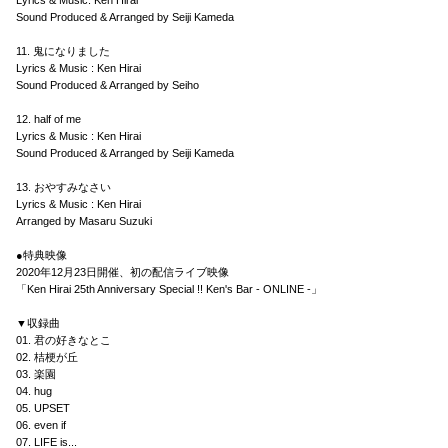
Lyrics & Music: Ken Hirai
Sound Produced & Arranged by Seiji Kameda
11. 鬼になりました
Lyrics & Music : Ken Hirai
Sound Produced & Arranged by Seiho
12. half of me
Lyrics & Music : Ken Hirai
Sound Produced & Arranged by Seiji Kameda
13. おやすみなさい
Lyrics & Music : Ken Hirai
Arranged by Masaru Suzuki
●特典映像
2020年12月23日開催、初の配信ライブ映像
「Ken Hirai 25th Anniversary Special !! Ken's Bar - ONLINE -」
▼収録曲
01. 君の好きなとこ
02. 桔梗が丘
03. 楽園
04. hug
05. UPSET
06. even if
07. LIFE is...