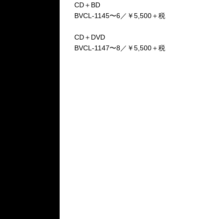
CD＋BD
BVCL-1145〜6／￥5,500＋税
CD＋DVD
BVCL-1147〜8／￥5,500＋税