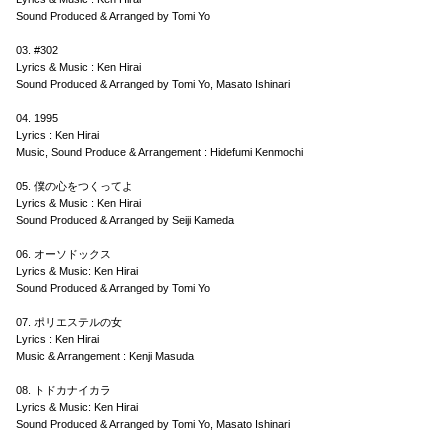
Sound Produced & Arranged by Tomi Yo
03. #302
Lyrics & Music : Ken Hirai
Sound Produced & Arranged by Tomi Yo, Masato Ishinari
04. 1995
Lyrics : Ken Hirai
Music, Sound Produce & Arrangement : Hidefumi Kenmochi
05. 僕の心をつくってよ
Lyrics & Music : Ken Hirai
Sound Produced & Arranged by Seiji Kameda
06. オーソドックス
Lyrics & Music: Ken Hirai
Sound Produced & Arranged by Tomi Yo
07. ポリエステルの女
Lyrics : Ken Hirai
Music & Arrangement : Kenji Masuda
08. トドカナイカラ
Lyrics & Music: Ken Hirai
Sound Produced & Arranged by Tomi Yo, Masato Ishinari