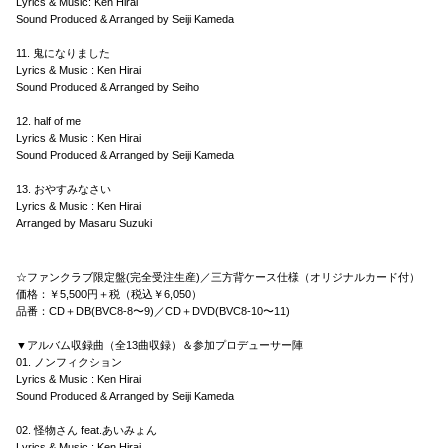
Lyrics & Music: Ken Hirai
Sound Produced & Arranged by Seiji Kameda
11. 鬼になりました
Lyrics & Music : Ken Hirai
Sound Produced & Arranged by Seiho
12. half of me
Lyrics & Music : Ken Hirai
Sound Produced & Arranged by Seiji Kameda
13. おやすみなさい
Lyrics & Music : Ken Hirai
Arranged by Masaru Suzuki
☆ファンクラブ限定盤(完全受注生産)／三方背ケース仕様（オリジナルカード付）
価格：￥5,500円＋税（税込￥6,050）
品番：CD＋DB(BVC8-8〜9)／CD＋DVD(BVC8-10〜11)
▼アルバム収録曲（全13曲収録）＆参加プロデューサー陣
01. ノンフィクション
Lyrics & Music : Ken Hirai
Sound Produced & Arranged by Seiji Kameda
02. 怪物さん feat.あいみょん
Lyrics & Music : Ken Hirai