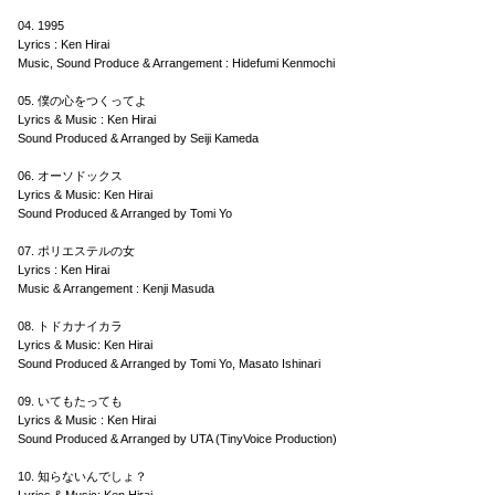
04. 1995
Lyrics : Ken Hirai
Music, Sound Produce & Arrangement : Hidefumi Kenmochi
05. 僕の心をつくってよ
Lyrics & Music : Ken Hirai
Sound Produced & Arranged by Seiji Kameda
06. オーソドックス
Lyrics & Music: Ken Hirai
Sound Produced & Arranged by Tomi Yo
07. ポリエステルの女
Lyrics : Ken Hirai
Music & Arrangement : Kenji Masuda
08. トドカナイカラ
Lyrics & Music: Ken Hirai
Sound Produced & Arranged by Tomi Yo, Masato Ishinari
09. いてもたっても
Lyrics & Music : Ken Hirai
Sound Produced & Arranged by UTA (TinyVoice Production)
10. 知らないんでしょ？