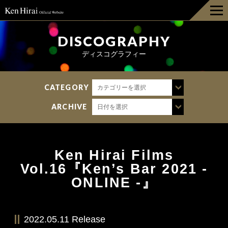
HOME
DISCOGRAPHY
ディスコグラフィー
INFORMATION
CATEGORY
カテゴリーを選択
DISCOGRAPHY
ARCHIVE
日付を選択
LIVE
BIOGRAPHY
Ken Hirai Films
Vol.16『Ken’s Bar 2021 -
GOODS
ONLINE -』
FAN CLUB
2022.05.11 Release