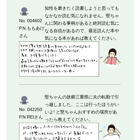
知性を磨きたく読書しようと思っても
なかなか読む気になれません。堅ちゃ
No. 004602
んに関わる事柄があると絶対読む気に
P.N.ももあけ
なる自信があるので、最近読んだ本や
さん
気になる本があれば教えてください。
堅ちゃんの故郷三重県に夫の転勤で引
っ越しました。ここは行ったほうがい
No. 042250
いよ! と堅ちゃんおすすめの場所があ
P.N.REIさん
ったら教えてください。