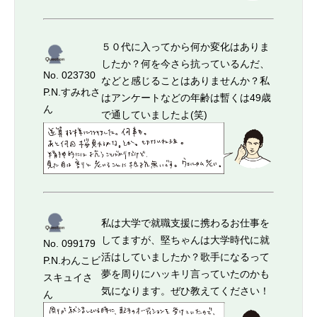
５０代に入ってから何か変化はありま
したか？何を今さら抗っているんだ、
No. 023730
などと感じることはありませんか？私
P.N.すみれさ
はアンケートなどの年齢は暫くは49歳
ん
で通していましたよ(笑)
私は大学で就職支援に携わるお仕事を
してますが、堅ちゃんは大学時代に就
No. 099179
活はしていましたか？歌手になるって
P.N.わんこビ
夢を周りにハッキリ言っていたのかも
スキュイさ
気になります。ぜひ教えてください！
ん