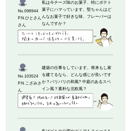
私は今チーズ味のお菓子、特にポテト
菓子にハマっています。堅ちゃんはど
No.098944
んなお菓子で好きな味、フレーバーは
P.N.ひとさん
なんですか？
さん
建築の仕事をしています。将来もし家
を建てるなら、どんな感じが良いです
No.103524
か？バリバリの和風? 中庭のあるスペ
P.N.こざみさ
イン風？素朴な北欧風？
ん