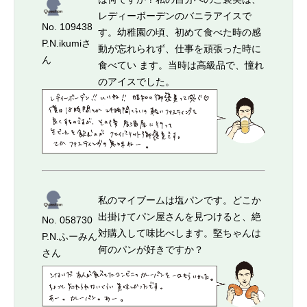
レディーボーデンのバニラアイスで
No. 109438
す。幼稚園の頃、初めて食べた時の感
P.N.ikumiさ
動が忘れられず、仕事を頑張った時に
ん
食べてい ます。当時は高級品で、憧れ
のアイスでした。
私のマイブームは塩パンです。どこか
出掛けてパン屋さんを見つけると、絶
No. 058730
対購入して味比べします。堅ちゃんは
P.N.ふーみん
何のパンが好きですか？
さん