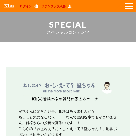
ログイン
ファンクラブ入会
FAN CLUB
SPECIAL
スペシャルコンテンツ
MEMBER NEWS
GOODS
SPECIAL
WALLPAPER
LIVE
GUIDE
堅ちゃんに聞きたい事、相談はありませんか？
ちょっと気になるなぁ・・・なんて些細な事でもかまいませ
ん。皆様からの投稿大募集中です！！
!
Q&A
こちらの「ねぇねぇ？お・し・え・て？堅ちゃん！」応募ボ
タンから応募いただけます。