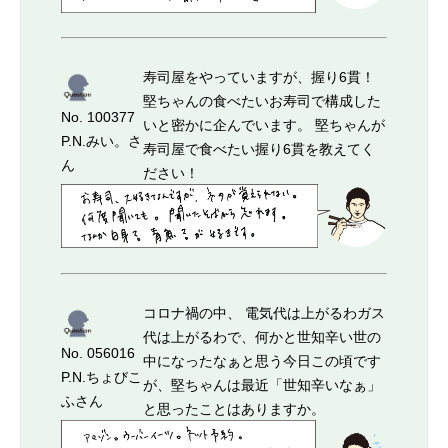
寿司屋をやっていますが、握り6貫！
堅ちゃんの食べたいお寿司で構成した
No. 100377
いと密かに企んでいます。 堅ちゃんが
P.N.みい。さ
寿司屋で食べたい握り6貫を教えてく
ん
ださい！
コロナ禍の中、 電気代は上がるわガス
代は上がるわで、何かと世知辛い世の
No. 056016
中になったなぁと思う今日この頃です
P.N.ちょびこ
が、堅ちゃんは最近「世知辛いなぁ」
ふさん
と思ったことはありますか。