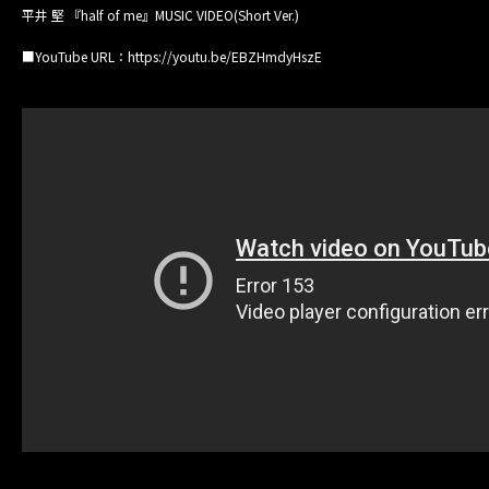
MAIL MAGAZINE
平井 堅 『half of me』MUSIC VIDEO(Short Ver.)
■YouTube URL：https://youtu.be/EBZHmdyHszE
CONTACT