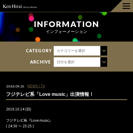
HOME
INFORMATION
インフォーメーション
INFORMATION
CATEGORY
カテゴリーを選択
DISCOGRAPHY
ARCHIVE
日付を選択
LIVE
BIOGRAPHY
2018.09.25
NEWS / TV
フジテレビ系「Love music」出演情報！
GOODS
2018.10.14 (日)
FAN CLUB
フジテレビ系「Love music」
( 24:30 ～ 25:25 )