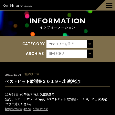
HOME
INFORMATION
インフォーメーション
INFORMATION
CATEGORY
カテゴリーを選択
DISCOGRAPHY
ARCHIVE
日付を選択
LIVE
BIOGRAPHY
2019.11.01
NEWS / TV
ベストヒット歌謡祭２０１９へ出演決定!!
GOODS
11月13日(水)午後７時より生放送の
読売テレビ・日本テレビ系列「ベストヒット歌謡祭２０１９」に出演決定!!
FAN CLUB
ぜひご覧ください。
http://www.ytv.co.jp/besthits/