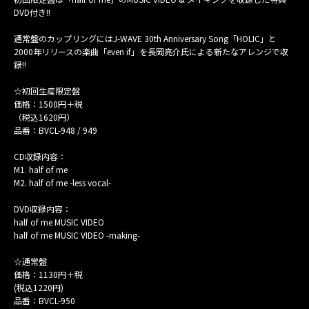
MAIL MAGAZINE
DVD付き!!
通常盤のカップリングにはJ-WAVE 30th Anniversary Song「HOLIC」と
CONTACT
2000年リリースの楽曲「even if」を長岡亮介氏による新たなアレンジで収
録!!
☆初回生産限定盤
価格：1500円＋税
（税込1620円）
品番：BVCL-948 / 949
CD収録内容：
M1. half of me
M2. half of me -less vocal-
DVD収録内容：
half of me MUSIC VIDEO
half of me MUSIC VIDEO -making-
☆通常盤
価格：1130円＋税
(税込1220円)
品番：BVCL-950