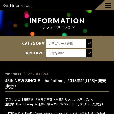
HOME
INFORMATION
インフォーメーション
INFORMATION
CATEGORY
カテゴリーを選択
DISCOGRAPHY
ARCHIVE
日付を選択
LIVE
BIOGRAPHY
2018.10.11
NEWS / RELEASE
45th NEW SINGLE「half of me」2018年11月28日発売
GOODS
決定!!
フジテレビ 木曜劇場 『黄昏流星群～人生折り返し、恋をした～』
FAN CLUB
主題歌「half of me」が通算45枚目のNEW SINGLEとしてリリース決定!!
初回限定盤は「half of me」のMUSIC VIDEO & メイキングを収録した特典