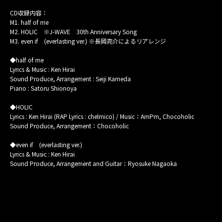
CD収録内容：
M1. half of me
M2. HOLIC ※J-WAVE 30th Anniversary Song
M3. even if (everlasting ver.) ※長岡亮介によるリアレンジ
◆half of me
Lyrics & Music : Ken Hirai
Sound Produce, Arrangement : Seiji Kameda
Piano : Satoru Shionoya
◆HOLIC
Lyrics : Ken Hirai (RAP Lyrics : chelmico) / Music：AmPm, Chocoholic
Sound Produce, Arrangement：Chocoholic
◆even if (everlasting ver.)
Lyrics & Music : Ken Hirai
Sound Produce, Arrangement and Guitar：Ryosuke Nagaoka