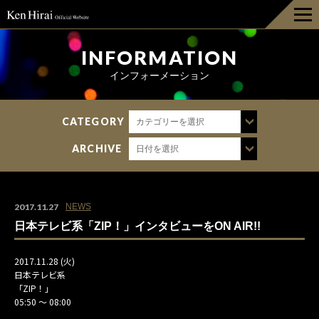
HOME
INFORMATION
インフォーメーション
INFORMATION
CATEGORY
カテゴリーを選択
DISCOGRAPHY
ARCHIVE
日付を選択
LIVE
BIOGRAPHY
2017.11.27
NEWS
日本テレビ系「ZIP！」インタビューをON AIR!!
GOODS
2017.11.28 (火)
日本テレビ系
FAN CLUB
「ZIP！」
05:50 ～ 08:00