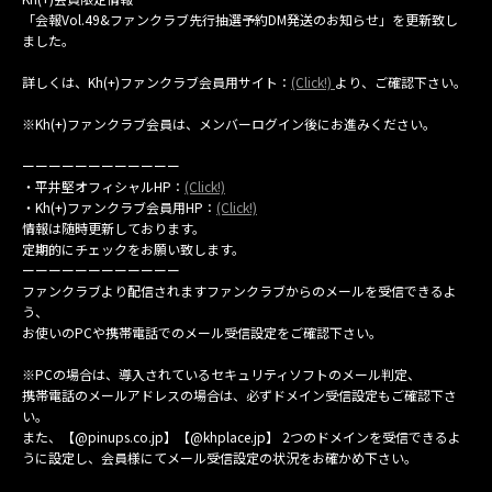
MAIL MAGAZINE
「会報Vol.49&ファンクラブ先行抽選予約DM発送のお知らせ」を更新致し
ました。
CONTACT
詳しくは、Kh(+)ファンクラブ会員用サイト：
(Click!)
より、ご確認下さい。
※Kh(+)ファンクラブ会員は、メンバーログイン後にお進みください。
ーーーーーーーーーーーー
・平井堅オフィシャルHP：
(Click!)
・Kh(+)ファンクラブ会員用HP：
(Click!)
情報は随時更新しております。
定期的にチェックをお願い致します。
ーーーーーーーーーーーー
ファンクラブより配信されますファンクラブからのメールを受信できるよ
う、
お使いのPCや携帯電話でのメール受信設定をご確認下さい。
※PCの場合は、導入されているセキュリティソフトのメール判定、
携帯電話のメールアドレスの場合は、必ずドメイン受信設定もご確認下さ
い。
また、【@pinups.co.jp】【@khplace.jp】 2つのドメインを受信できるよ
うに設定し、会員様にてメール受信設定の状況をお確かめ下さい。