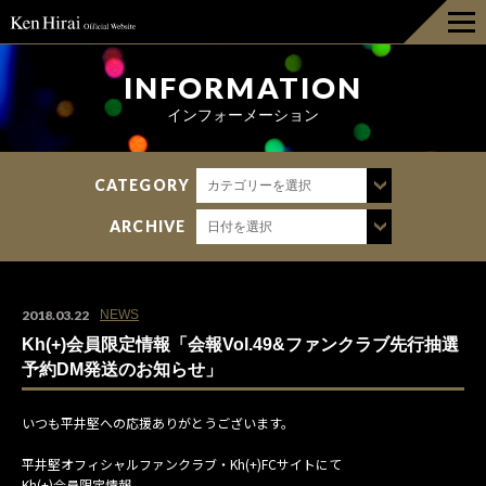
HOME
INFORMATION
インフォーメーション
INFORMATION
CATEGORY
カテゴリーを選択
DISCOGRAPHY
ARCHIVE
日付を選択
LIVE
BIOGRAPHY
2018.03.22
NEWS
Kh(+)会員限定情報「会報Vol.49&ファンクラブ先行抽選
GOODS
予約DM発送のお知らせ」
いつも平井堅への応援ありがとうございます。
FAN CLUB
平井堅オフィシャルファンクラブ・Kh(+)FCサイトにて
Kh(+)会員限定情報