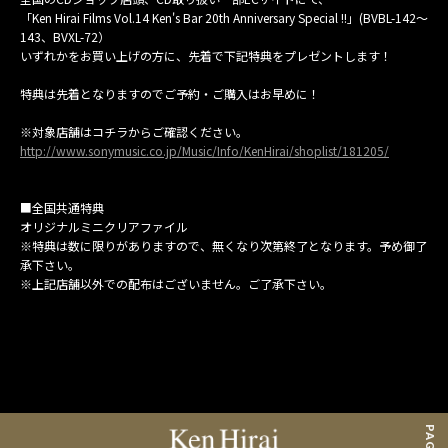
MAIL MAGAZINE
「Ken Hirai Films Vol.14 Ken's Bar 20th Anniversary Special !!」(BVBL-142～
143、BVXL-72）
いずれかをお買い上げの方に、先着で下記特典をプレゼントします！
CONTACT
特典は先着となりますのでご予約・ご購入はお早めに！
※対象店舗はコチラからご確認ください。
http://www.sonymusic.co.jp/Music/Info/KenHirai/shoplist/181205/
■全国共通特典
オリジナルミニクリアファイル
※特典は数に限りがありますので、無くなり次第終了となります。予め御了
承下さい。
※上記店舗以外での配布はございません。ご了承下さい。