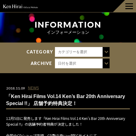
HOME
INFORMATION
インフォーメーション
INFORMATION
CATEGORY
カテゴリーを選択
DISCOGRAPHY
ARCHIVE
日付を選択
LIVE
BIOGRAPHY
2018.11.09
NEWS
「Ken Hirai Films Vol.14 Ken’s Bar 20th Anniversary
GOODS
Special !!」 店舗予約特典決定！
12月5日に発売します「Ken Hirai Films Vol.14 Ken's Bar 20th Anniversary
FAN CLUB
Special !!」の店舗予約者特典が決定しました！
全国のCDショップ店頭、CD取り扱い一部ECサイトにて、