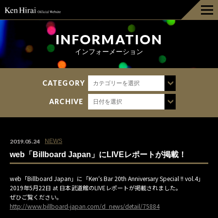
HOME
INFORMATION
インフォーメーション
INFORMATION
CATEGORY
カテゴリーを選択
DISCOGRAPHY
ARCHIVE
日付を選択
LIVE
BIOGRAPHY
2019.05.24
NEWS
web「Billboard Japan」にLIVEレポートが掲載！
GOODS
web「Billboard Japan」に「Ken‘s Bar 20th Anniversary Special !! vol.4」
2019年5月22日 at 日本武道館のLIVEレポートが掲載されました。
FAN CLUB
ぜひご覧ください。
http://www.billboard-japan.com/d_news/detail/75884