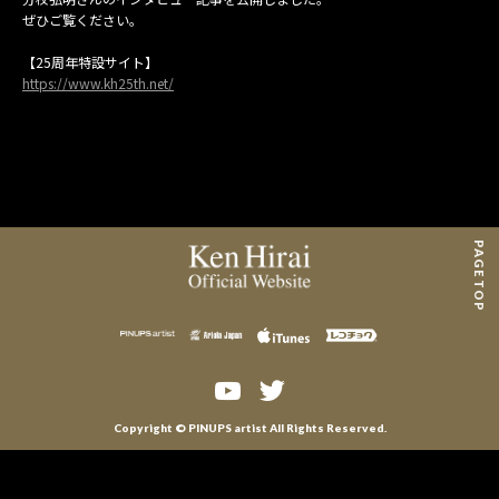
MAIL MAGAZINE
ぜひご覧ください。
【25周年特設サイト】
CONTACT
https://www.kh25th.net/
PAGE TOP
Copyright © PINUPS artist All Rights Reserved.