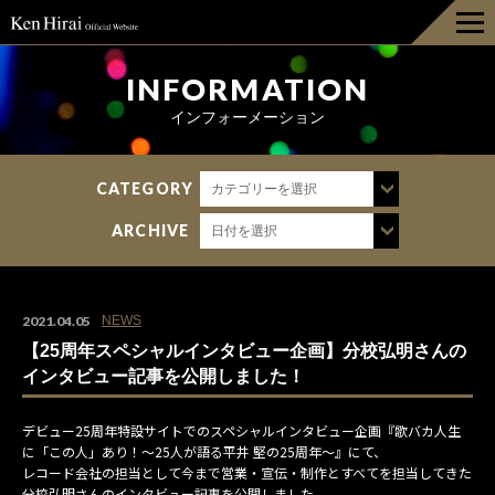
HOME
INFORMATION
インフォーメーション
INFORMATION
CATEGORY
カテゴリーを選択
DISCOGRAPHY
ARCHIVE
日付を選択
LIVE
BIOGRAPHY
2021.04.05
NEWS
【25周年スペシャルインタビュー企画】分校弘明さんの
GOODS
インタビュー記事を公開しました！
デビュー25周年特設サイトでのスペシャルインタビュー企画『歌バカ人生
FAN CLUB
に「この人」あり！～25人が語る平井 堅の25周年～』にて、
レコード会社の担当として今まで営業・宣伝・制作とすべてを担当してきた
分校弘明さんのインタビュー記事を公開しました。