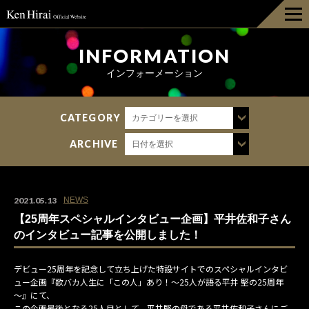
HOME
INFORMATION
インフォーメーション
INFORMATION
CATEGORY
カテゴリーを選択
DISCOGRAPHY
ARCHIVE
日付を選択
LIVE
BIOGRAPHY
2021.05.13
NEWS
【25周年スペシャルインタビュー企画】平井佐和子さん
GOODS
のインタビュー記事を公開しました！
デビュー25周年を記念して立ち上げた特設サイトでのスペシャルインタビ
FAN CLUB
ュー企画『歌バカ人生に「この人」あり！～25人が語る平井 堅の25周年
～』にて、
この企画最後となる25人目として、平井堅の母である平井佐和子さんにご