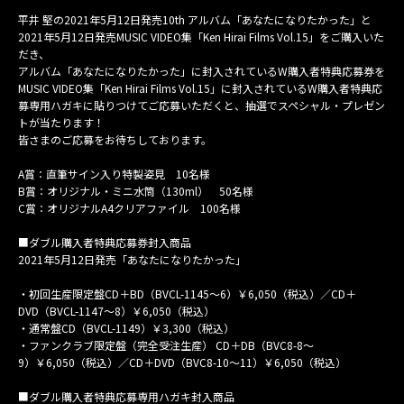
MAIL MAGAZINE
平井 堅の2021年5月12日発売10th アルバム「あなたになりたかった」と
2021年5月12日発売MUSIC VIDEO集「Ken Hirai Films Vol.15」をご購入いた
CONTACT
だき、
アルバム「あなたになりたかった」に封入されているW購入者特典応募券を
MUSIC VIDEO集「Ken Hirai Films Vol.15」に封入されているW購入者特典応
募専用ハガキに貼りつけてご応募いただくと、抽選でスペシャル・プレゼン
トが当たります！
皆さまのご応募をお待ちしております。
A賞：直筆サイン入り特製姿見 10名様
B賞：オリジナル・ミニ水筒（130ml） 50名様
C賞：オリジナルA4クリアファイル 100名様
■ダブル購入者特典応募券封入商品
2021年5月12日発売「あなたになりたかった」
・初回生産限定盤CD＋BD（BVCL-1145～6）￥6,050（税込）／CD＋
DVD（BVCL-1147～8）￥6,050（税込）
・通常盤CD（BVCL-1149）￥3,300（税込）
・ファンクラブ限定盤（完全受注生産） CD＋DB（BVC8-8～
9）￥6,050（税込）／CD＋DVD（BVC8-10～11）￥6,050（税込）
■ダブル購入者特典応募専用ハガキ封入商品