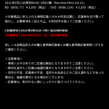
2021年5月12日発売MUSIC VIDEO集「Ken Hirai Films Vol.15」
BD（BVXL-77）￥3,850（税込）／DVD（BVBL-154）￥3,850（税込）
※対象商品に封入される専用応募ハガキの所定位置に、応募券を切り取って
貼付し、必要事項をご記入の上、63円切手を貼ってご応募ください。
[ 応募締切 ] 2021年5月31日（月）当日消印有効
[ 応募締切 ] 2021年6月20日（日）当日消印有効
詳しくは各商品封入のW購入者特典応募券とW購入者特典応募専用ハガキを
ご確認ください。
＜注意事項＞
・専用ハガキ以外でのご応募は無効となりますのでご注意ください。
・締切を過ぎたご応募は抽選対象外となりますのでご注意ください。
・切手の不足、応募券の不足、住所やお名前などのご記入漏れなどがあった
場合は、抽選対象外となる場合がございます。
・応募券は、剥がれない様にしっかりと貼りつけてください。