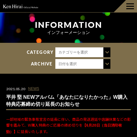
HOME
INFORMATION
インフォーメーション
INFORMATION
CATEGORY
カテゴリーを選択
DISCOGRAPHY
ARCHIVE
日付を選択
LIVE
BIOGRAPHY
2021.05.20
NEWS
平井 堅 NEWアルバム「あなたになりたかった」W購入
GOODS
特典応募締め切り延長のお知らせ
一部地域の緊急事態宣言の延長に伴い、商品の発送遅延や店舗休業などの影
FAN CLUB
響を鑑みて、W購入特典のご応募の締め切りを
【6月20日（当日消印有
に延長いたします。
効）】