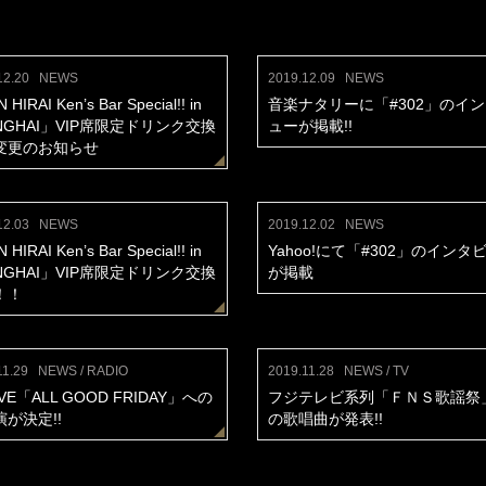
12.20
NEWS
2019.12.09
NEWS
HIRAI Ken’s Bar Special!! in
音楽ナタリーに「#302」のイ
NGHAI」VIP席限定ドリンク交換
ューが掲載!!
変更のお知らせ
12.03
NEWS
2019.12.02
NEWS
HIRAI Ken’s Bar Special!! in
Yahoo!にて「#302」のインタ
NGHAI」VIP席限定ドリンク交換
が掲載
！！
11.29
NEWS / RADIO
2019.11.28
NEWS / TV
AVE「ALL GOOD FRIDAY」への
フジテレビ系列「ＦＮＳ歌謡祭
が決定!!
の歌唱曲が発表!!