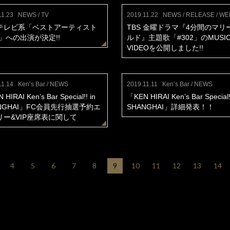
11.23
NEWS / TV
2019.11.22
NEWS / RELEASE / WE
テレビ系「ベストアーティスト
TBS 金曜ドラマ『4分間のマリ
9」への出演が決定!!
ルド』主題歌「#302」のMUSI
VIDEOを公開しました!!
11.14
Ken’s Bar / NEWS
2019.11.11
Ken’s Bar / NEWS
HIRAI Ken’s Bar Special!! in
「KEN HIRAI Ken’s Bar Special!!
NGHAI」FC会員先行抽選予約エ
SHANGHAI」詳細発表！！
リー&VIP座席表に関して
4
5
6
7
8
9
10
11
12
13
14