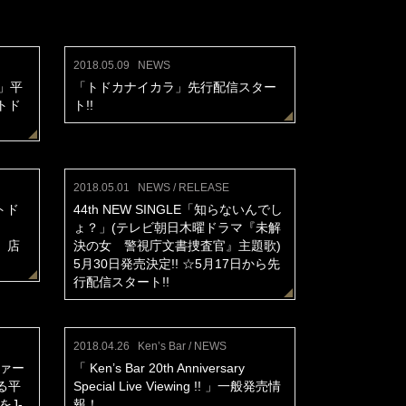
2018.05.09
NEWS
」平
「トドカナイカラ」先行配信スター
トド
ト!!
2018.05.01
NEWS / RELEASE
「トド
44th NEW SINGLE「知らないんでし
ょ？」(テレビ朝日木曜ドラマ『未解
 店
決の女 警視庁文書捜査官』主題歌)
5月30日発売決定!! ☆5月17日から先
行配信スタート!!
2018.04.26
Ken’s Bar / NEWS
ファー
「 Ken’s Bar 20th Anniversary
る平
Special Live Viewing !! 」一般発売情
J-
報！