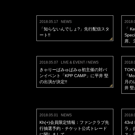
2018.05.17
NEWS
2018.
「知らないんでしょ?」先行配信スタ
「 Ken
ート!!
Spec
席、
2018.05.07
LIVE & EVENT / NEWS
2018.
きゃりーぱみゅぱみゅ初主催の対バ
TOK
ンイベント「KPP CAMP」に平井 堅
『Mon
の出演が決定!!
月の
井 堅
2018.05.01
NEWS
2018.
Kh(+)会員限定情報：ファンクラブ先
43r
行抽選予約・チケット公式トレード
ラ」
に関しまして
ス』主