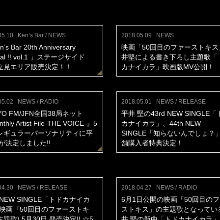
05.10
Ken’s Bar / NEWS
2018.05.09
NEWS
’s Bar 20th Anniversary
映画「50回目のファーストキス
ial !! vol.1 」ステージサイド
井堅による書き下ろし主題歌「
立見エリア販売決定！！
カナイカラ」映画版MV公開！
05.02
NEWS / RADIO
2018.05.01
NEWS / RELEASE
YO FM/JFN全国38局ネット
平井 堅の43rd NEW SINGLE
thly Artist File-THE VOICE-』5
カナイカラ」、44th NEW
レギュラーパーソナリティに平
SINGLE「知らないんでしょ？」
が決定しました!!
舗購入者特典決定！
04.30
NEWS / RELEASE
2018.04.27
NEWS / RADIO
d NEW SINGLE「トドカナイカ
6月1日公開の映画「50回目の
(映画『50回目のファーストキ
ストキス」の主題歌となってい
題歌) 5月30日 発売決定!! ☆5
井 堅の新曲「トドカナイカラ」を