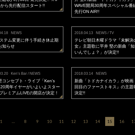
日から先行配信スタート!!
WAVE開局30周年スペシャル番
先行ON AIR!!
04.18
NEWS
2018.04.13
NEWS / TV
システム変更に伴う手続き休止期
テレビ朝日木曜ドラマ『未解決
お知らせ
女』主題歌に平井 堅の新曲「
いんでしょ？」が決定!!
03.20
Ken’s Bar / NEWS
2018.03.14
NEWS
堅コンセプト・ライブ「Ken’s
新曲「トドカナイカラ」が映画『
r」20周年イヤーがいよいよスター
回目のファーストキス』の主題
 プレミアムLIVEの開店が決定！
決定!!
1
…
8
9
10
11
12
13
14
15
16
1