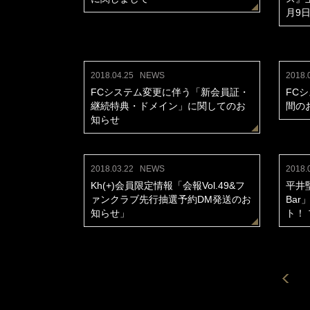
月9
2018.04.25
NEWS
2018.
FCシステム変更に伴う「新会員証・
FC
継続特典・ドメイン」に関してのお
間の
知らせ
2018.03.22
NEWS
2018.
Kh(+)会員限定情報「会報Vol.49&フ
平井
ァンクラブ先行抽選予約DM発送のお
Ba
知らせ」
ト！